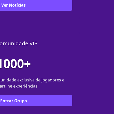
Ver Notícias
Comunidade VIP
1000+
unidade exclusiva de jogadores e
rtilhe experiências!
Entrar Grupo