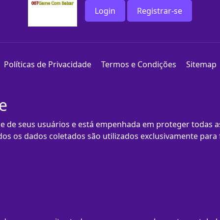
Login
Registrar-se
Políticas de Privacidade
Termos e Condições
Sitemap
de
de de seus usuários e está empenhada em proteger todas a
os os dados coletados são utilizados exclusivamente para 