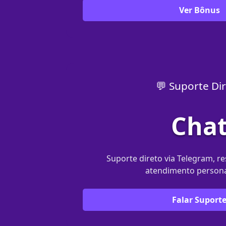
Ver Bônus
💬 Suporte Di
Cha
Suporte direto via Telegram, r
atendimento persona
Falar Suport