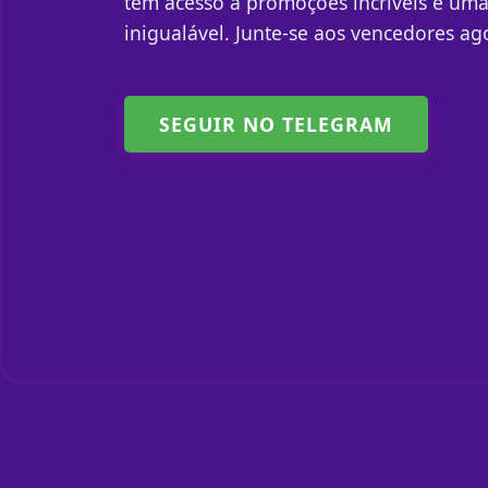
tem acesso a promoções incríveis e uma
inigualável. Junte-se aos vencedores ag
SEGUIR NO TELEGRAM