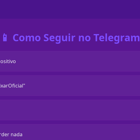
📱 Como Seguir no Telegram
ositivo
arOficial"
erder nada