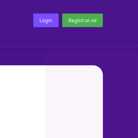
Login
Registrar-se