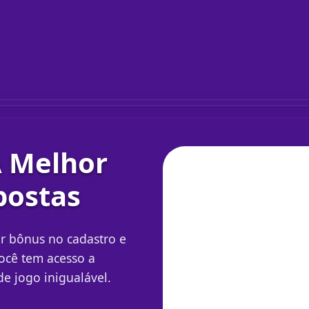
A Melhor
postas
r bônus no cadastro e
ocê tem acesso a
e jogo inigualável.