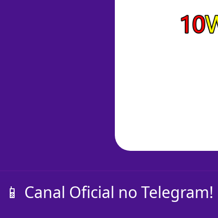
📱 Canal Oficial no Telegram!