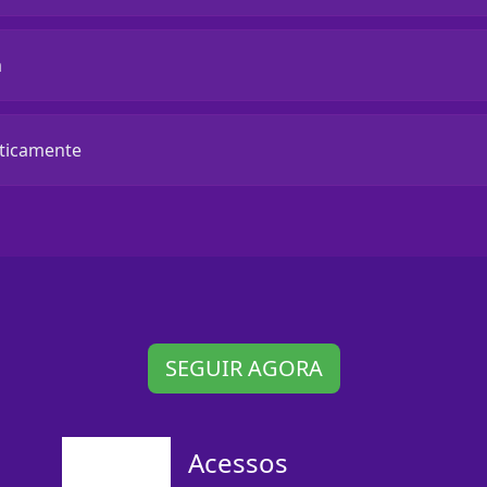
a
aticamente
SEGUIR AGORA
Acessos