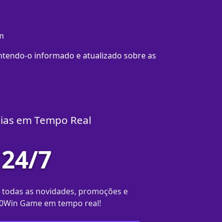
m
antendo-o informado e atualizado sobre as
cias em Tempo Real
24/7
e todas as novidades, promoções e
10Win Game em tempo real!