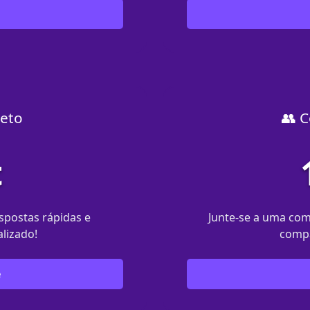
reto
👥 
t
espostas rápidas e
Junte-se a uma com
lizado!
compa
e