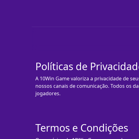
Políticas de Privacida
A 10Win Game valoriza a privacidade de se
nossos canais de comunicação. Todos os dad
jogadores.
Termos e Condições