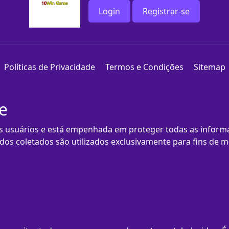
Login
Registrar-se
Políticas de Privacidade
Termos e Condições
Sitemap
de
us usuários e está empenhada em proteger todas as inform
os coletados são utilizados exclusivamente para fins de m