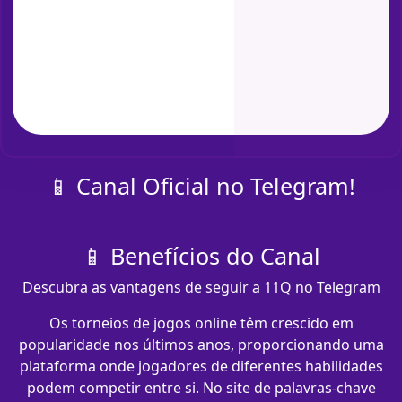
📱 Canal Oficial no Telegram!
📱 Benefícios do Canal
Descubra as vantagens de seguir a 11Q no Telegram
Os torneios de jogos online têm crescido em
popularidade nos últimos anos, proporcionando uma
plataforma onde jogadores de diferentes habilidades
podem competir entre si. No site de palavras-chave