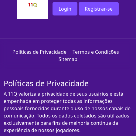
Login
Registrar-se
Políticas de Privacidade
Termos e Condições
Sitemap
Políticas de Privacidade
A 11Q valoriza a privacidade de seus usuários e está
empenhada em proteger todas as informações
pessoais fornecidas durante o uso de nossos canais de
comunicação. Todos os dados coletados são utilizados
exclusivamente para fins de melhoria contínua da
experiência de nossos jogadores.