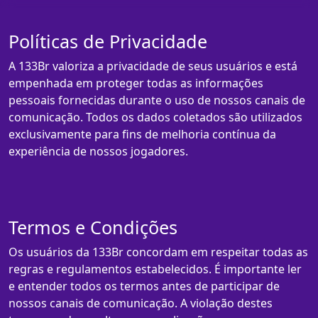
Políticas de Privacidade
A 133Br valoriza a privacidade de seus usuários e está
empenhada em proteger todas as informações
pessoais fornecidas durante o uso de nossos canais de
comunicação. Todos os dados coletados são utilizados
exclusivamente para fins de melhoria contínua da
experiência de nossos jogadores.
Termos e Condições
Os usuários da 133Br concordam em respeitar todas as
regras e regulamentos estabelecidos. É importante ler
e entender todos os termos antes de participar de
nossos canais de comunicação. A violação destes