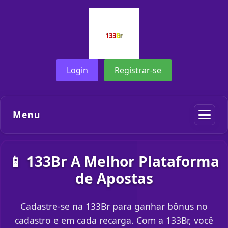
Login
Registrar-se
Menu
📱 133Br A Melhor Plataforma
de Apostas
Cadastre-se na 133Br para ganhar bônus no
cadastro e em cada recarga. Com a 133Br, você