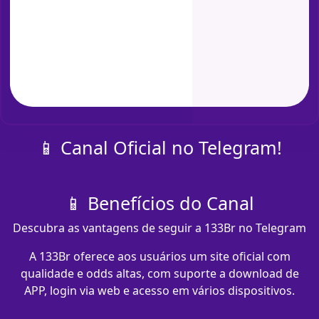
📱 Canal Oficial no Telegram!
📱 Benefícios do Canal
Descubra as vantagens de seguir a 133Br no Telegram
A 133Br oferece aos usuários um site oficial com
qualidade e odds altas, com suporte a download de
APP, login via web e acesso em vários dispositivos.