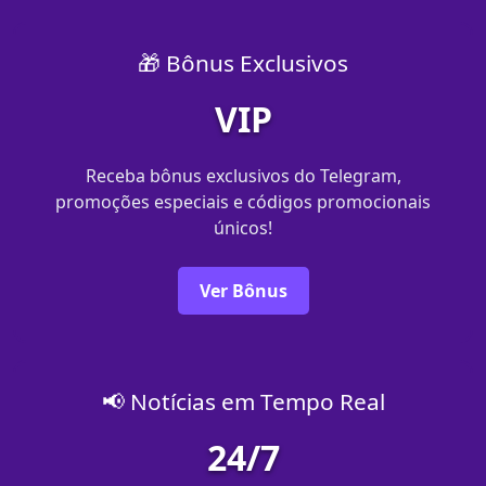
🎁 Bônus Exclusivos
VIP
Receba bônus exclusivos do Telegram,
promoções especiais e códigos promocionais
únicos!
Ver Bônus
📢 Notícias em Tempo Real
24/7