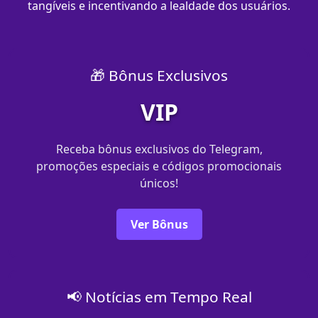
tangíveis e incentivando a lealdade dos usuários.
🎁 Bônus Exclusivos
VIP
Receba bônus exclusivos do Telegram,
promoções especiais e códigos promocionais
únicos!
Ver Bônus
📢 Notícias em Tempo Real