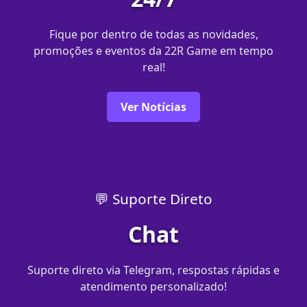
Fique por dentro de todas as novidades,
promoções e eventos da 22R Game em tempo
real!
Ver Notícias
💬 Suporte Direto
Chat
Suporte direto via Telegram, respostas rápidas e
atendimento personalizado!