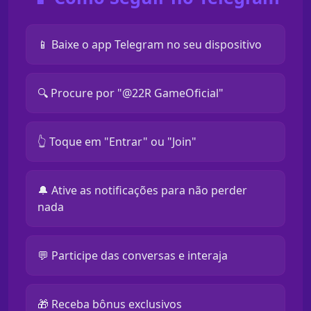
📱 Baixe o app Telegram no seu dispositivo
🔍 Procure por "@22R GameOficial"
👆 Toque em "Entrar" ou "Join"
🔔 Ative as notificações para não perder
nada
💬 Participe das conversas e interaja
🎁 Receba bônus exclusivos