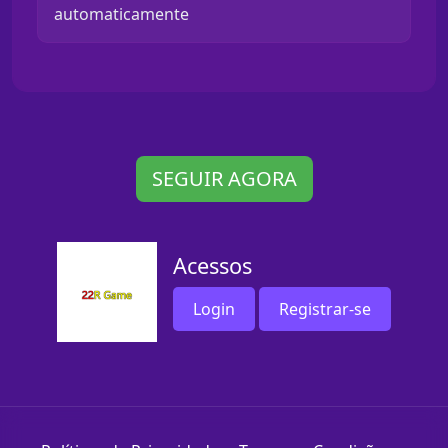
automaticamente
SEGUIR AGORA
Acessos
Login
Registrar-se