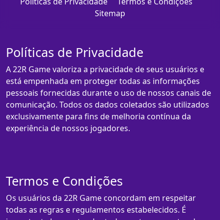
Políticas de Privacidade
Termos e Condições
Sitemap
Políticas de Privacidade
A 22R Game valoriza a privacidade de seus usuários e
está empenhada em proteger todas as informações
pessoais fornecidas durante o uso de nossos canais de
comunicação. Todos os dados coletados são utilizados
exclusivamente para fins de melhoria contínua da
experiência de nossos jogadores.
Termos e Condições
Os usuários da 22R Game concordam em respeitar
todas as regras e regulamentos estabelecidos. É