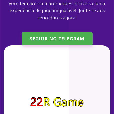
você tem acesso a promoções incríveis e uma
experiência de jogo inigualável. Junte-se aos
vencedores agora!
SEGUIR NO TELEGRAM