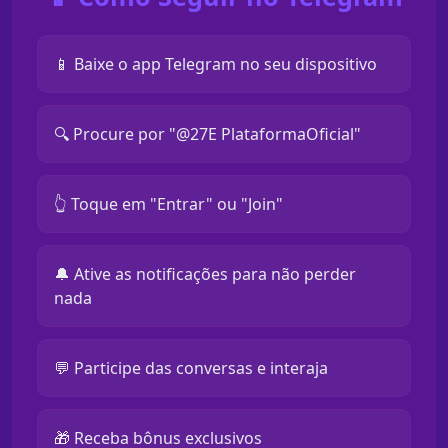
📱 Baixe o app Telegram no seu dispositivo
🔍 Procure por "@27E PlataformaOficial"
👆 Toque em "Entrar" ou "Join"
🔔 Ative as notificações para não perder
nada
💬 Participe das conversas e interaja
🎁 Receba bônus exclusivos