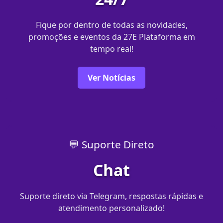
Fique por dentro de todas as novidades,
promoções e eventos da 27E Plataforma em
tempo real!
Ver Notícias
💬 Suporte Direto
Chat
Suporte direto via Telegram, respostas rápidas e
atendimento personalizado!