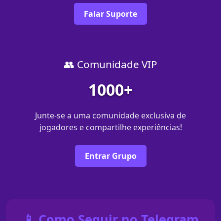
Falar Suporte
👥 Comunidade VIP
1000+
Junte-se a uma comunidade exclusiva de
jogadores e compartilhe experiências!
Entrar Grupo
📱 Como Seguir no Telegram