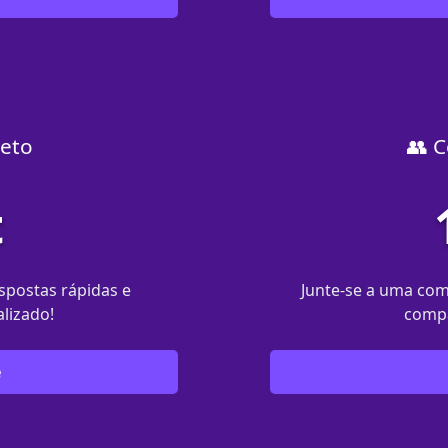
reto
👥 
t
espostas rápidas e
Junte-se a uma com
lizado!
compa
e