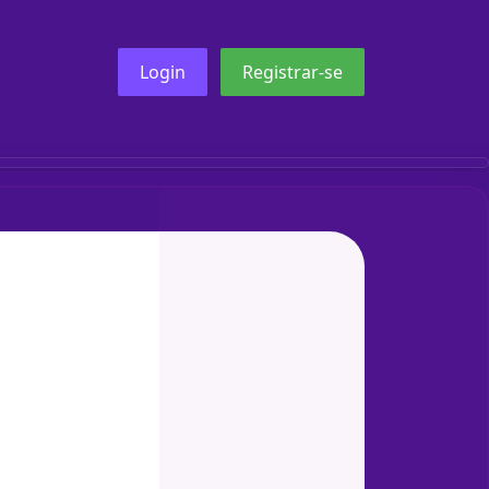
Login
Registrar-se