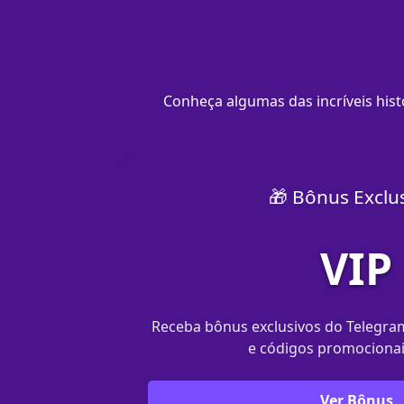
Conheça algumas das incríveis his
🎁 Bônus Exclu
VIP
Receba bônus exclusivos do Telegra
e códigos promocionai
Ver Bônus