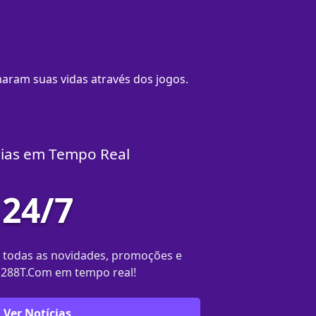
aram suas vidas através dos jogos.
cias em Tempo Real
24/7
e todas as novidades, promoções e
 288T.Com em tempo real!
Ver Notícias