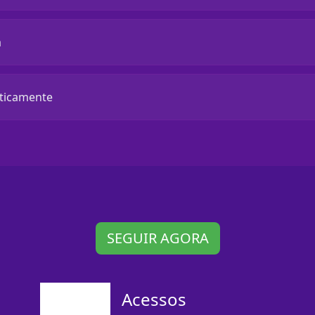
a
aticamente
SEGUIR AGORA
Acessos