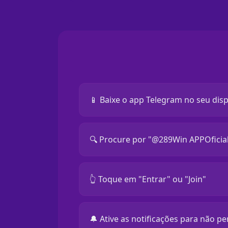
📱 Baixe o app Telegram no seu disp
🔍 Procure por "@289Win APPOficia
👆 Toque em "Entrar" ou "Join"
🔔 Ative as notificações para não p