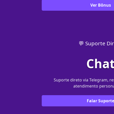
Ver Bônus
💬 Suporte Di
Cha
Suporte direto via Telegram, r
atendimento persona
Falar Suport