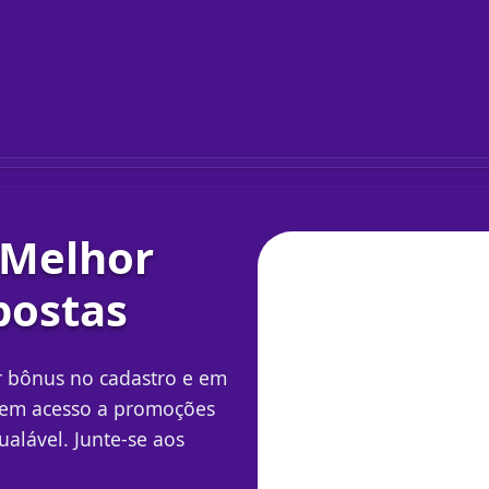
 Melhor
postas
r bônus no cadastro e em
tem acesso a promoções
ualável. Junte-se aos