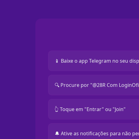
📱 Baixe o app Telegram no seu disp
🔍 Procure por "@28R Com LoginOfic
👆 Toque em "Entrar" ou "Join"
🔔 Ative as notificações para não p