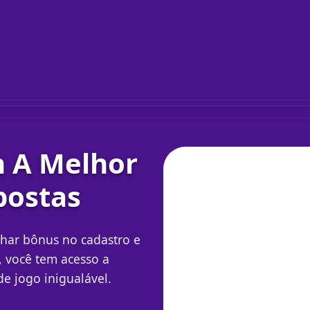
n A Melhor
postas
har bônus no cadastro e
 você tem acesso a
e jogo inigualável.