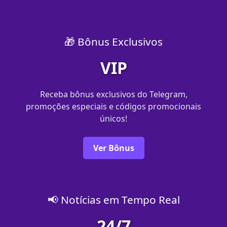
🎁 Bônus Exclusivos
VIP
Receba bônus exclusivos do Telegram,
promoções especiais e códigos promocionais
únicos!
Ver Bônus
📢 Notícias em Tempo Real
24/7