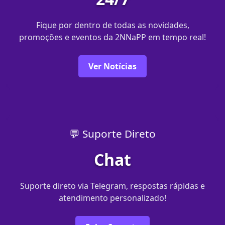
Fique por dentro de todas as novidades,
promoções e eventos da 2NNaPP em tempo real!
Ver Notícias
💬 Suporte Direto
Chat
Suporte direto via Telegram, respostas rápidas e
atendimento personalizado!