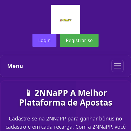
Login
Registrar-se
Menu
📱 2NNaPP A Melhor
Plataforma de Apostas
Cadastre-se na 2NNaPP para ganhar bônus no
cadastro e em cada recarga. Com a 2NNaPP, você