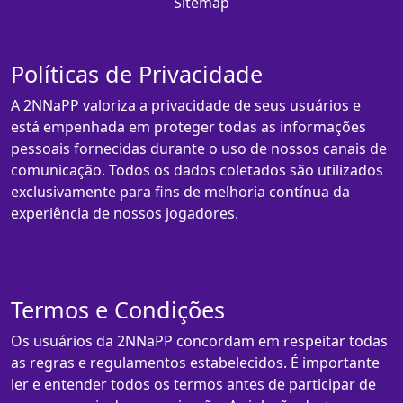
Sitemap
Políticas de Privacidade
A 2NNaPP valoriza a privacidade de seus usuários e
está empenhada em proteger todas as informações
pessoais fornecidas durante o uso de nossos canais de
comunicação. Todos os dados coletados são utilizados
exclusivamente para fins de melhoria contínua da
experiência de nossos jogadores.
Termos e Condições
Os usuários da 2NNaPP concordam em respeitar todas
as regras e regulamentos estabelecidos. É importante
ler e entender todos os termos antes de participar de