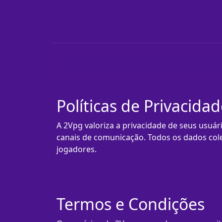
Políticas de Privacida
A 2Vpg valoriza a privacidade de seus usuá
canais de comunicação. Todos os dados cole
jogadores.
Termos e Condições