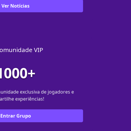
Ver Notícias
Comunidade VIP
1000+
unidade exclusiva de jogadores e
rtilhe experiências!
Entrar Grupo