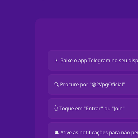
📱 Baixe o app Telegram no seu disp
🔍 Procure por "@2VpgOficial"
👆 Toque em "Entrar" ou "Join"
🔔 Ative as notificações para não p