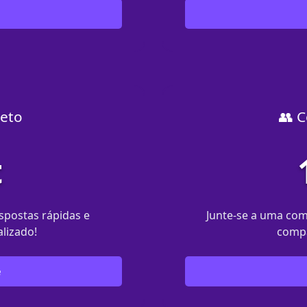
reto
👥 
t
espostas rápidas e
Junte-se a uma com
lizado!
compa
e