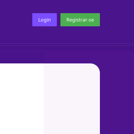
Login
Registrar-se