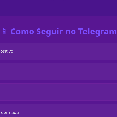
📱 Como Seguir no Telegram
ositivo
erder nada