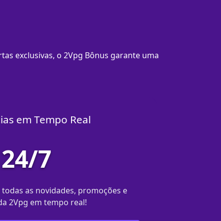
rtas exclusivas, o 2Vpg Bônus garante uma
cias em Tempo Real
24/7
e todas as novidades, promoções e
da 2Vpg em tempo real!