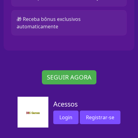
🎁 Receba bônus exclusivos
automaticamente
SEGUIR AGORA
Acessos
Login
Registrar-se