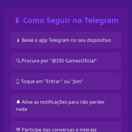
📱 Como Seguir no Telegram
📱 Baixe o app Telegram no seu dispositivo
🔍 Procure por "@33S GamesOficial"
👆 Toque em "Entrar" ou "Join"
🔔 Ative as notificações para não perder
nada
💬 Participe das conversas e interaja