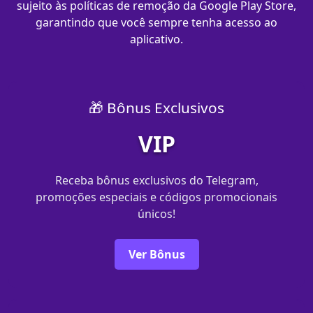
sujeito às políticas de remoção da Google Play Store,
garantindo que você sempre tenha acesso ao
aplicativo.
🎁 Bônus Exclusivos
VIP
Receba bônus exclusivos do Telegram,
promoções especiais e códigos promocionais
únicos!
Ver Bônus