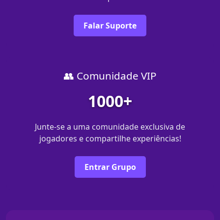
Falar Suporte
👥 Comunidade VIP
1000+
Junte-se a uma comunidade exclusiva de
jogadores e compartilhe experiências!
Entrar Grupo