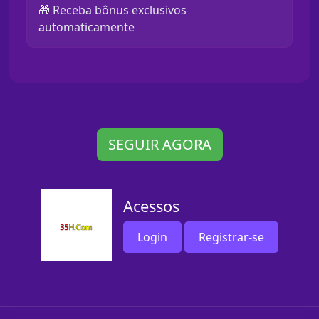
🎁 Receba bônus exclusivos
automaticamente
SEGUIR AGORA
Acessos
Login
Registrar-se