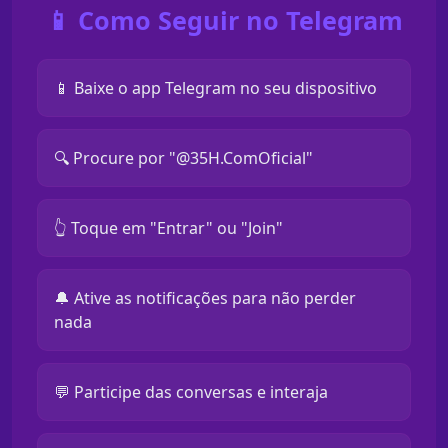
📱 Como Seguir no Telegram
📱 Baixe o app Telegram no seu dispositivo
🔍 Procure por "@35H.ComOficial"
👆 Toque em "Entrar" ou "Join"
🔔 Ative as notificações para não perder
nada
💬 Participe das conversas e interaja