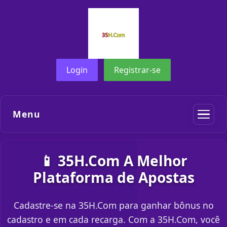
Login
Registrar-se
Menu
📱 35H.Com A Melhor
Plataforma de Apostas
Cadastre-se na 35H.Com para ganhar bônus no
cadastro e em cada recarga. Com a 35H.Com, você