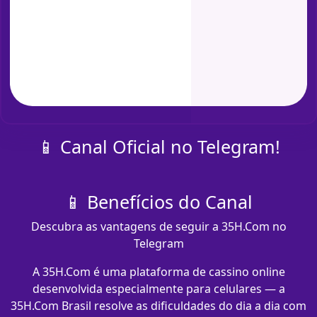
📱 Canal Oficial no Telegram!
📱 Benefícios do Canal
Descubra as vantagens de seguir a 35H.Com no
Telegram
A 35H.Com é uma plataforma de cassino online
desenvolvida especialmente para celulares — a
35H.Com Brasil resolve as dificuldades do dia a dia com