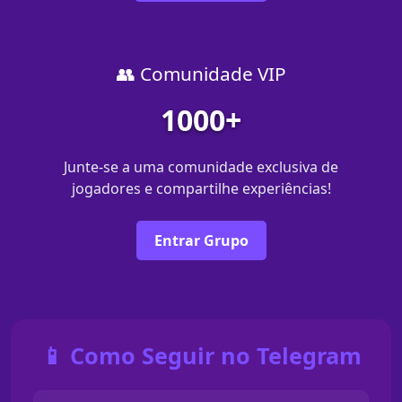
👥 Comunidade VIP
1000+
Junte-se a uma comunidade exclusiva de
jogadores e compartilhe experiências!
Entrar Grupo
📱 Como Seguir no Telegram