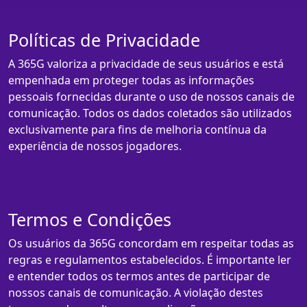
Políticas de Privacidade
A 365G valoriza a privacidade de seus usuários e está
empenhada em proteger todas as informações
pessoais fornecidas durante o uso de nossos canais de
comunicação. Todos os dados coletados são utilizados
exclusivamente para fins de melhoria contínua da
experiência de nossos jogadores.
Termos e Condições
Os usuários da 365G concordam em respeitar todas as
regras e regulamentos estabelecidos. É importante ler
e entender todos os termos antes de participar de
nossos canais de comunicação. A violação destes