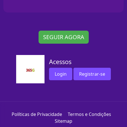
SEGUIR AGORA
Acessos
Login
Registrar-se
Políticas de Privacidade
Termos e Condições
Sitemap