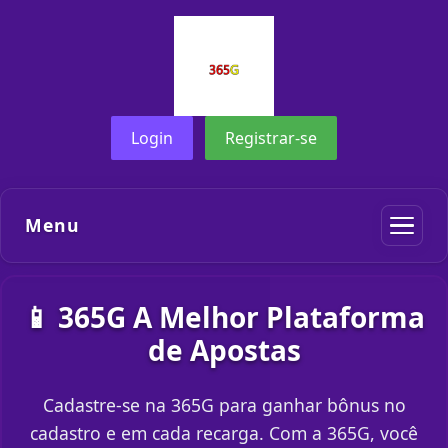
Login
Registrar-se
Menu
📱 365G A Melhor Plataforma
de Apostas
Cadastre-se na 365G para ganhar bônus no
cadastro e em cada recarga. Com a 365G, você