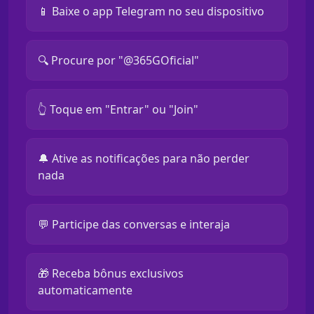
📱 Baixe o app Telegram no seu dispositivo
🔍 Procure por "@365GOficial"
👆 Toque em "Entrar" ou "Join"
🔔 Ative as notificações para não perder
nada
💬 Participe das conversas e interaja
🎁 Receba bônus exclusivos
automaticamente