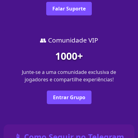
Falar Suporte
👥 Comunidade VIP
1000+
Junte-se a uma comunidade exclusiva de
jogadores e compartilhe experiências!
Entrar Grupo
📱 Como Seguir no Telegram