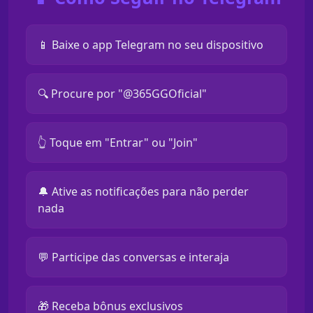
📱 Baixe o app Telegram no seu dispositivo
🔍 Procure por "@365GGOficial"
👆 Toque em "Entrar" ou "Join"
🔔 Ative as notificações para não perder
nada
💬 Participe das conversas e interaja
🎁 Receba bônus exclusivos