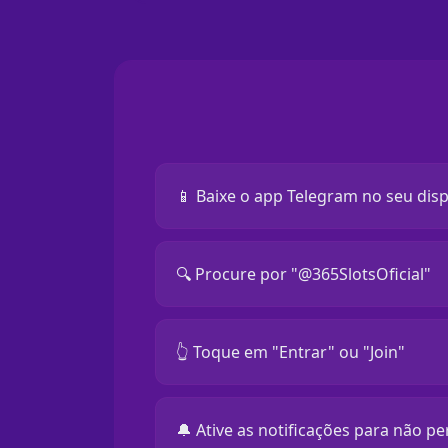
📱 Baixe o app Telegram no seu disp
🔍 Procure por "@365SlotsOficial"
👆 Toque em "Entrar" ou "Join"
🔔 Ative as notificações para não p