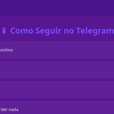
📱 Como Seguir no Telegram
ositivo
erder nada