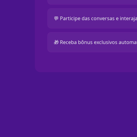
💬 Participe das conversas e interaj
🎁 Receba bônus exclusivos autom