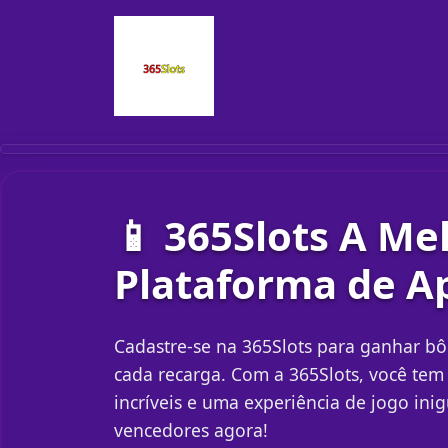
📱 365Slots A Me
Plataforma de A
Cadastre-se na 365Slots para ganhar b
cada recarga. Com a 365Slots, você te
incríveis e uma experiência de jogo inig
vencedores agora!