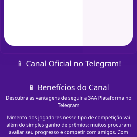
📱 Canal Oficial no Telegram!
📱 Benefícios do Canal
Descubra as vantagens de seguir a 3AA Plataforma no
Telegram
lvimento dos jogadores nesse tipo de competição vai
além do simples ganho de prêmios; muitos procuram
avaliar seu progresso e competir com amigos. Com