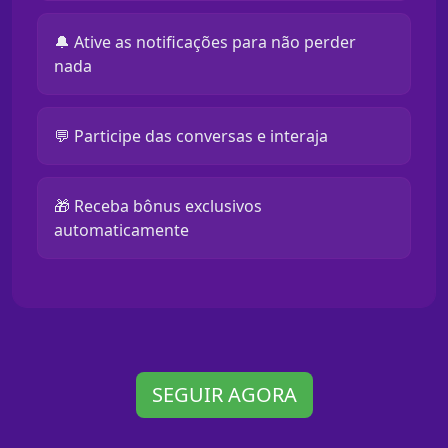
🔔 Ative as notificações para não perder
nada
💬 Participe das conversas e interaja
🎁 Receba bônus exclusivos
automaticamente
SEGUIR AGORA