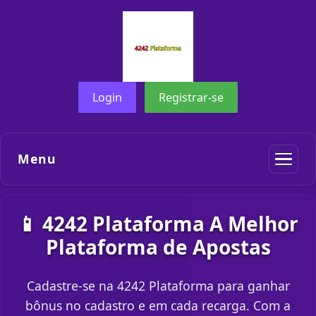
Login
Registrar-se
Menu
📱 4242 Plataforma A Melhor
Plataforma de Apostas
Cadastre-se na 4242 Plataforma para ganhar
bônus no cadastro e em cada recarga. Com a