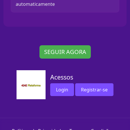
automaticamente
SEGUIR AGORA
Acessos
Login
Registrar-se