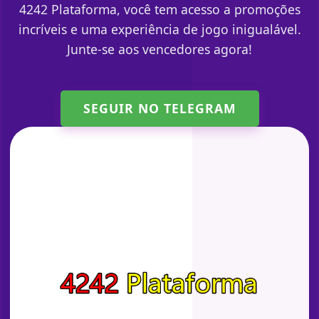
4242 Plataforma, você tem acesso a promoções
incríveis e uma experiência de jogo inigualável.
Junte-se aos vencedores agora!
SEGUIR NO TELEGRAM