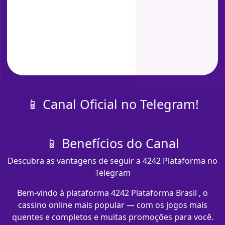
📱 Canal Oficial no Telegram!
📱 Benefícios do Canal
Descubra as vantagens de seguir a 4242 Plataforma no
Telegram
Bem-vindo à plataforma 4242 Plataforma Brasil , o
cassino online mais popular — com os jogos mais
quentes e completos e muitas promoções para você.