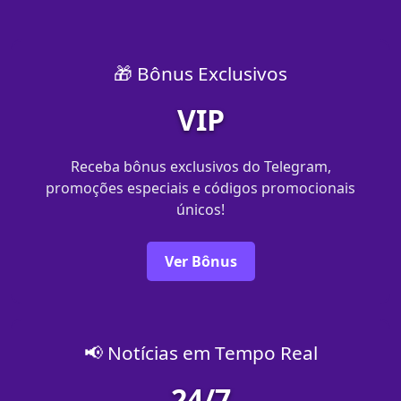
🎁 Bônus Exclusivos
VIP
Receba bônus exclusivos do Telegram,
promoções especiais e códigos promocionais
únicos!
Ver Bônus
📢 Notícias em Tempo Real
24/7