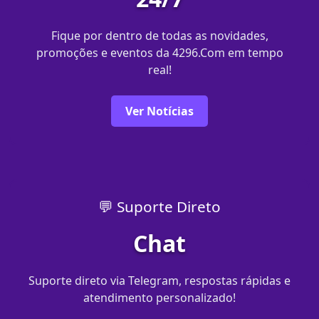
Fique por dentro de todas as novidades,
promoções e eventos da 4296.Com em tempo
real!
Ver Notícias
💬 Suporte Direto
Chat
Suporte direto via Telegram, respostas rápidas e
atendimento personalizado!