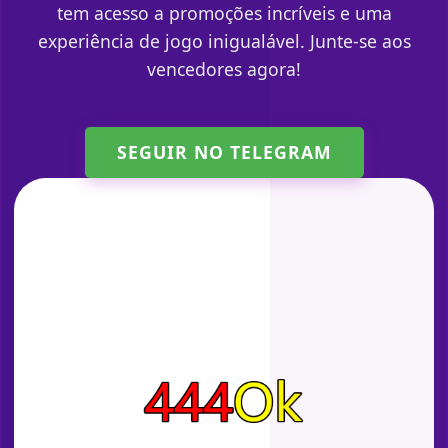
tem acesso a promoções incríveis e uma
experiência de jogo inigualável. Junte-se aos
vencedores agora!
SEGUIR NO TELEGRAM