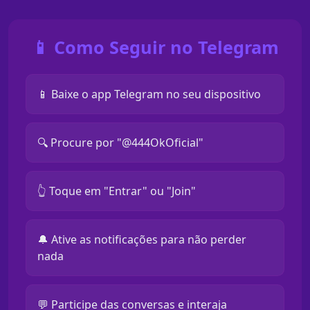
📱 Como Seguir no Telegram
📱 Baixe o app Telegram no seu dispositivo
🔍 Procure por "@444OkOficial"
👆 Toque em "Entrar" ou "Join"
🔔 Ative as notificações para não perder
nada
💬 Participe das conversas e interaja