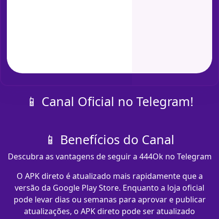
📱 Canal Oficial no Telegram!
📱 Benefícios do Canal
Descubra as vantagens de seguir a 444Ok no Telegram
O APK direto é atualizado mais rapidamente que a
versão da Google Play Store. Enquanto a loja oficial
pode levar dias ou semanas para aprovar e publicar
atualizações, o APK direto pode ser atualizado