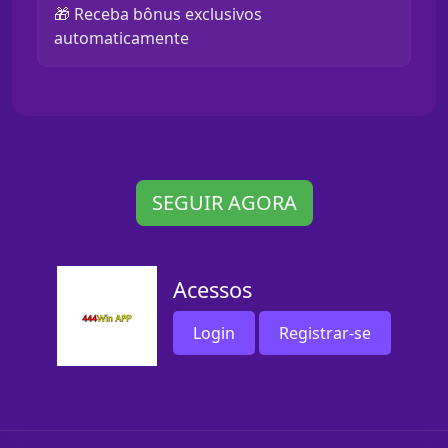
🎁 Receba bônus exclusivos
automaticamente
SEGUIR AGORA
Acessos
Login
Registrar-se