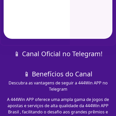
📱 Canal Oficial no Telegram!
📱 Benefícios do Canal
Descubra as vantagens de seguir a 444Win APP no
Telegram
A 444Win APP oferece uma ampla gama de jogos de
apostas e serviços de alta qualidade da 444Win APP
Brasil , facilitando o desafio aos grandes prêmios e