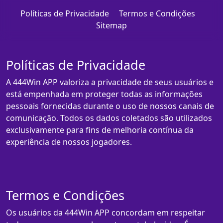
Políticas de Privacidade
Termos e Condições
Sitemap
Políticas de Privacidade
A 444Win APP valoriza a privacidade de seus usuários e
está empenhada em proteger todas as informações
pessoais fornecidas durante o uso de nossos canais de
comunicação. Todos os dados coletados são utilizados
exclusivamente para fins de melhoria contínua da
experiência de nossos jogadores.
Termos e Condições
Os usuários da 444Win APP concordam em respeitar