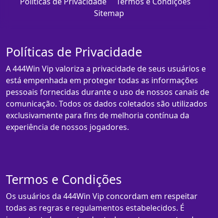
Políticas de Privacidade
Termos e Condições
Sitemap
Políticas de Privacidade
A 444Win Vip valoriza a privacidade de seus usuários e
está empenhada em proteger todas as informações
pessoais fornecidas durante o uso de nossos canais de
comunicação. Todos os dados coletados são utilizados
exclusivamente para fins de melhoria contínua da
experiência de nossos jogadores.
Termos e Condições
Os usuários da 444Win Vip concordam em respeitar
todas as regras e regulamentos estabelecidos. É