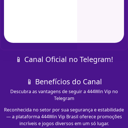
📱 Canal Oficial no Telegram!
📱 Benefícios do Canal
Descubra as vantagens de seguir a 444Win Vip no
Telegram
Reconhecida no setor por sua segurança e estabilidade
— a plataforma 444Win Vip Brasil oferece promoções
incríveis e jogos diversos em um só lugar.