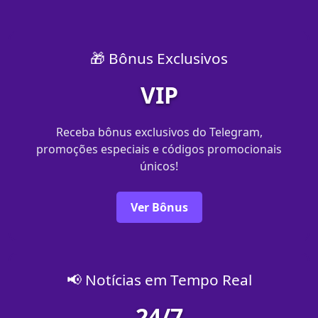
🎁 Bônus Exclusivos
VIP
Receba bônus exclusivos do Telegram,
promoções especiais e códigos promocionais
únicos!
Ver Bônus
📢 Notícias em Tempo Real
24/7