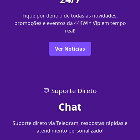
Fique por dentro de todas as novidades,
promoções e eventos da 444Win Vip em tempo
real!
Ver Notícias
💬 Suporte Direto
Chat
Suporte direto via Telegram, respostas rápidas e
atendimento personalizado!