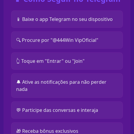
📱 Baixe o app Telegram no seu dispositivo
🔍 Procure por "@444Win VipOficial"
👆 Toque em "Entrar" ou "Join"
🔔 Ative as notificações para não perder
nada
💬 Participe das conversas e interaja
🎁 Receba bônus exclusivos