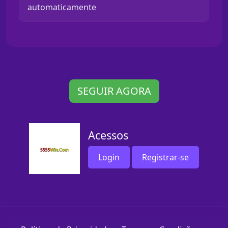
automaticamente
SEGUIR AGORA
Acessos
Login
Registrar-se