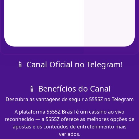
📱 Canal Oficial no Telegram!
📱 Benefícios do Canal
Descubra as vantagens de seguir a 5555Z no Telegram
A plataforma 5555Z Brasil é um cassino ao vivo
reconhecido — a 5555Z oferece as melhores opções de
apostas e os conteúdos de entretenimento mais
variados.