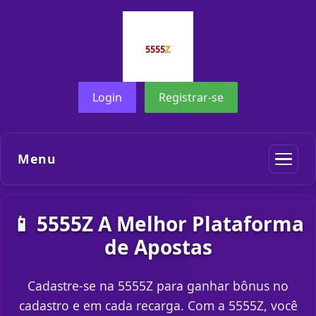
Login
Registrar-se
Menu
📱 5555Z A Melhor Plataforma
de Apostas
Cadastre-se na 5555Z para ganhar bônus no
cadastro e em cada recarga. Com a 5555Z, você