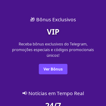
🎁 Bônus Exclusivos
VIP
Receba bônus exclusivos do Telegram,
promoções especiais e códigos promocionais
únicos!
Ver Bônus
📢 Notícias em Tempo Real
24/7