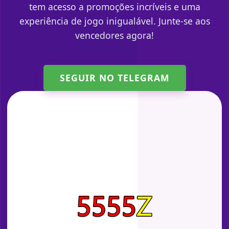
tem acesso a promoções incríveis e uma
experiência de jogo inigualável. Junte-se aos
vencedores agora!
SEGUIR NO TELEGRAM