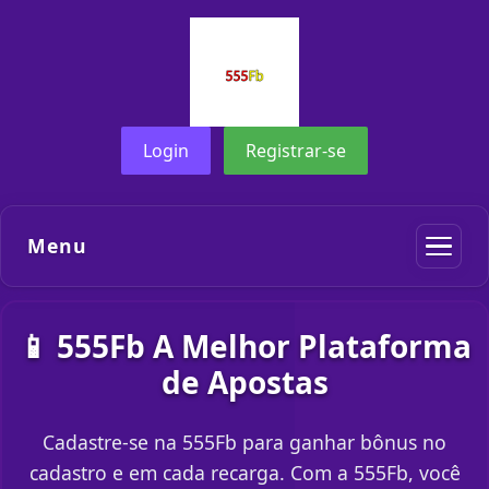
Login
Registrar-se
Menu
📱 555Fb A Melhor Plataforma
de Apostas
Cadastre-se na 555Fb para ganhar bônus no
cadastro e em cada recarga. Com a 555Fb, você