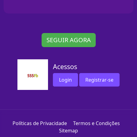
SEGUIR AGORA
Acessos
Login
Registrar-se
Políticas de Privacidade
Termos e Condições
Sitemap