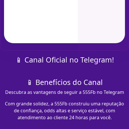
📱 Canal Oficial no Telegram!
📱 Benefícios do Canal
Descubra as vantagens de seguir a 555Fb no Telegram
Com grande solidez, a 555Fb construiu uma reputação
de confiança, odds altas e serviço estável, com
atendimento ao cliente 24 horas para você.