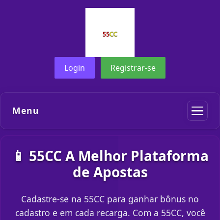
Login
Registrar-se
Menu
📱 55CC A Melhor Plataforma
de Apostas
Cadastre-se na 55CC para ganhar bônus no
cadastro e em cada recarga. Com a 55CC, você