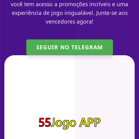
você tem acesso a promoções incríveis e uma
experiência de jogo inigualável. Junte-se aos
vencedores agora!
SEGUIR NO TELEGRAM