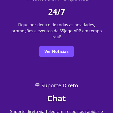
24/7
Fique por dentro de todas as novidades,
promoções e eventos da 55Jogo APP em tempo
real!
Ver Notícias
💬 Suporte Direto
Chat
Suporte direto via Telegram, respostas rápidas e