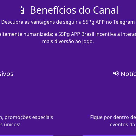
📱 Benefícios do Canal
Descubra as vantagens de seguir a 55Pg APP no Telegram
ltamente humanizada; a 55Pg APP Brasil incentiva a interaç
mais diversão ao jogo.
sivos
📢 Notí
m, promoções especiais
Fique por dentro d
s únicos!
eventos da