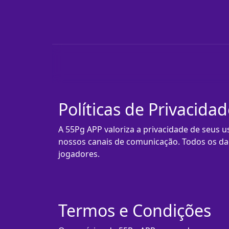
Políticas de Privacida
A 55Pg APP valoriza a privacidade de seus 
nossos canais de comunicação. Todos os dad
jogadores.
Termos e Condições