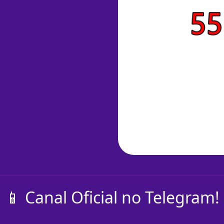
📱 Canal Oficial no Telegram!