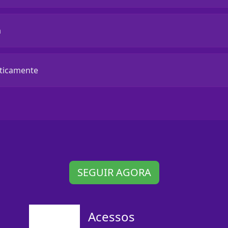
a
aticamente
SEGUIR AGORA
Acessos