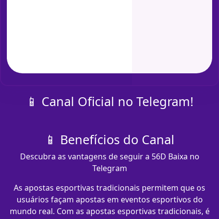
📱 Canal Oficial no Telegram!
📱 Benefícios do Canal
Descubra as vantagens de seguir a 56D Baixa no
Telegram
As apostas esportivas tradicionais permitem que os
usuários façam apostas em eventos esportivos do
mundo real. Com as apostas esportivas tradicionais, é