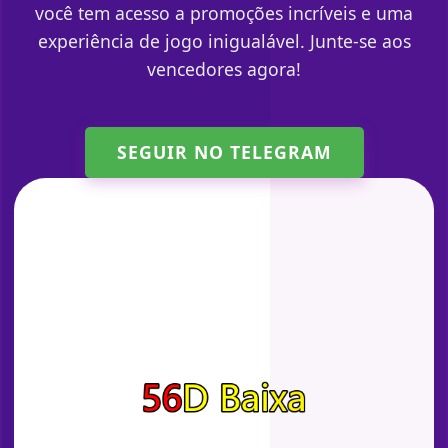
você tem acesso a promoções incríveis e uma
experiência de jogo inigualável. Junte-se aos
vencedores agora!
SEGUIR NO TELEGRAM