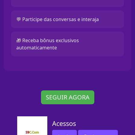
💬 Participe das conversas e interaja
🎁 Receba bônus exclusivos
automaticamente
SEGUIR AGORA
Acessos