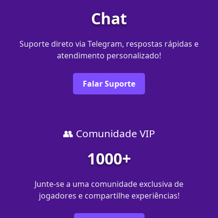
Chat
Suporte direto via Telegram, respostas rápidas e
atendimento personalizado!
Falar Suporte
👥 Comunidade VIP
1000+
Junte-se a uma comunidade exclusiva de
jogadores e compartilhe experiências!