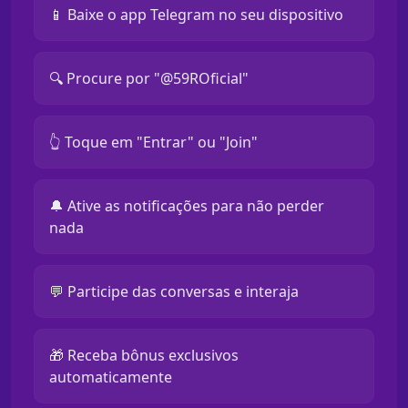
📱 Baixe o app Telegram no seu dispositivo
🔍 Procure por "@59ROficial"
👆 Toque em "Entrar" ou "Join"
🔔 Ative as notificações para não perder
nada
💬 Participe das conversas e interaja
🎁 Receba bônus exclusivos
automaticamente