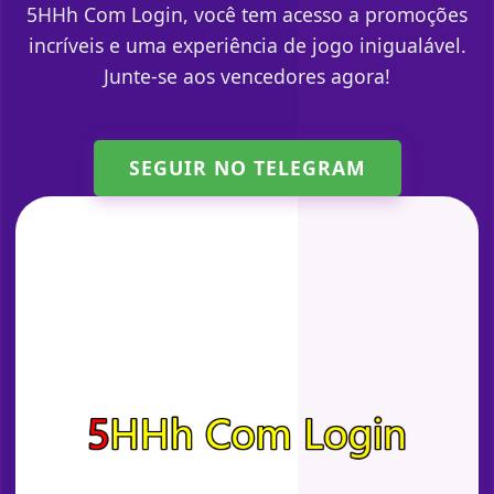
5HHh Com Login, você tem acesso a promoções
incríveis e uma experiência de jogo inigualável.
Junte-se aos vencedores agora!
SEGUIR NO TELEGRAM