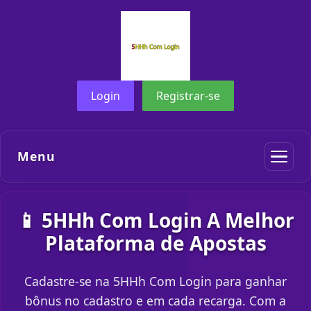
Login
Registrar-se
Menu
📱 5HHh Com Login A Melhor
Plataforma de Apostas
Cadastre-se na 5HHh Com Login para ganhar
bônus no cadastro e em cada recarga. Com a