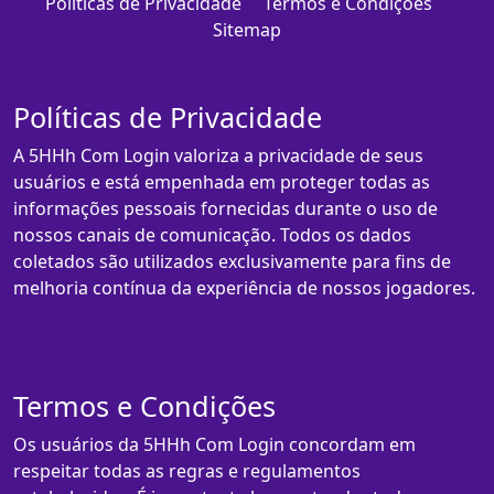
Políticas de Privacidade
Termos e Condições
Sitemap
Políticas de Privacidade
A 5HHh Com Login valoriza a privacidade de seus
usuários e está empenhada em proteger todas as
informações pessoais fornecidas durante o uso de
nossos canais de comunicação. Todos os dados
coletados são utilizados exclusivamente para fins de
melhoria contínua da experiência de nossos jogadores.
Termos e Condições
Os usuários da 5HHh Com Login concordam em
respeitar todas as regras e regulamentos