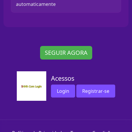
automaticamente
SEGUIR AGORA
Acessos
Login
Registrar-se