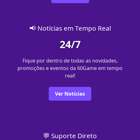
📢 Notícias em Tempo Real
24/7
Fique por dentro de todas as novidades,
promoções e eventos da 60Game em tempo
real!
Ver Notícias
💬 Suporte Direto