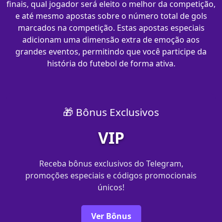
finais, qual jogador será eleito o melhor da competição,
e até mesmo apostas sobre o número total de gols
marcados na competição. Estas apostas especiais
adicionam uma dimensão extra de emoção aos
grandes eventos, permitindo que você participe da
história do futebol de forma ativa.
🎁 Bônus Exclusivos
VIP
Receba bônus exclusivos do Telegram,
promoções especiais e códigos promocionais
únicos!
Ver Bônus