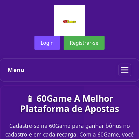
Login
Registrar-se
Menu
📱 60Game A Melhor
Plataforma de Apostas
Cadastre-se na 60Game para ganhar bônus no
cadastro e em cada recarga. Com a 60Game, você