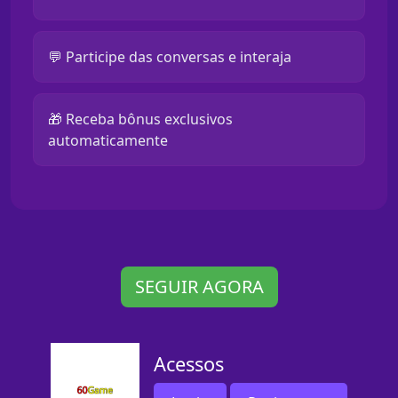
💬 Participe das conversas e interaja
🎁 Receba bônus exclusivos
automaticamente
SEGUIR AGORA
Acessos