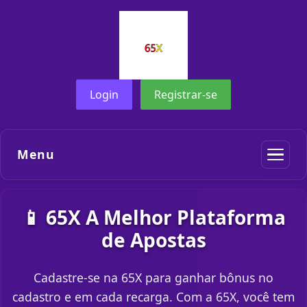
Login
Registrar-se
Menu
📱 65X A Melhor Plataforma
de Apostas
Cadastre-se na 65X para ganhar bônus no
cadastro e em cada recarga. Com a 65X, você tem