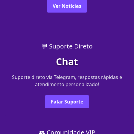
Ver Notícias
💬 Suporte Direto
Chat
Suporte direto via Telegram, respostas rápidas e
atendimento personalizado!
Falar Suporte
👥 Comunidade VIP