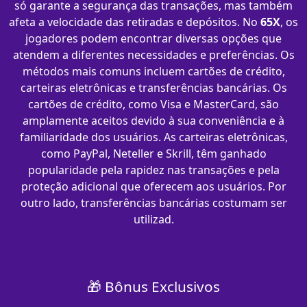
só garante a segurança das transações, mas também
afeta a velocidade das retiradas e depósitos. No
65X
, os
jogadores podem encontrar diversas opções que
atendem a diferentes necessidades e preferências. Os
métodos mais comuns incluem cartões de crédito,
carteiras eletrônicas e transferências bancárias. Os
cartões de crédito, como Visa e MasterCard, são
amplamente aceitos devido à sua conveniência e à
familiaridade dos usuários. As carteiras eletrônicas,
como PayPal, Neteller e Skrill, têm ganhado
popularidade pela rapidez nas transações e pela
proteção adicional que oferecem aos usuários. Por
outro lado, transferências bancárias costumam ser
utilizad.
🎁 Bônus Exclusivos