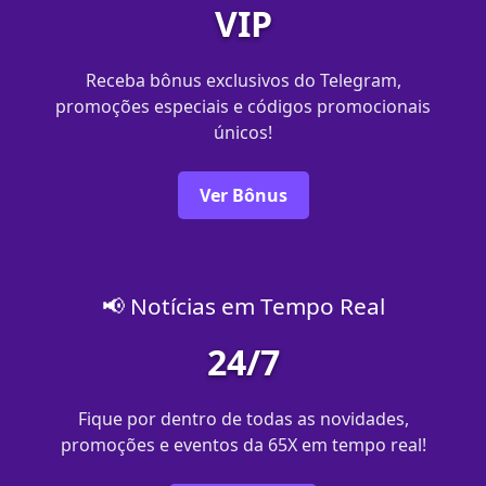
VIP
Receba bônus exclusivos do Telegram,
promoções especiais e códigos promocionais
únicos!
Ver Bônus
📢 Notícias em Tempo Real
24/7
Fique por dentro de todas as novidades,
promoções e eventos da 65X em tempo real!