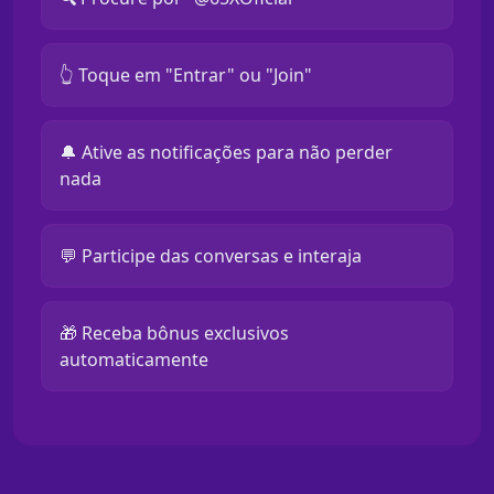
👆 Toque em "Entrar" ou "Join"
🔔 Ative as notificações para não perder
nada
💬 Participe das conversas e interaja
🎁 Receba bônus exclusivos
automaticamente