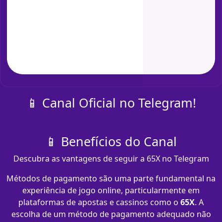
📱 Canal Oficial no Telegram!
📱 Benefícios do Canal
Descubra as vantagens de seguir a 65X no Telegram
Métodos de pagamento são uma parte fundamental na
experiência de jogo online, particularmente em
plataformas de apostas e cassinos como o
65X
. A
escolha de um método de pagamento adequado não