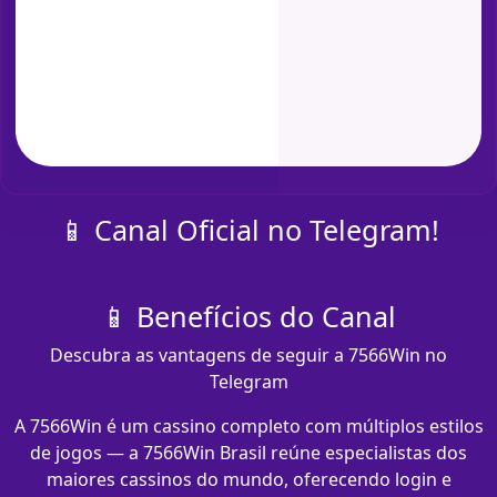
📱 Canal Oficial no Telegram!
📱 Benefícios do Canal
Descubra as vantagens de seguir a 7566Win no
Telegram
A 7566Win é um cassino completo com múltiplos estilos
de jogos — a 7566Win Brasil reúne especialistas dos
maiores cassinos do mundo, oferecendo login e