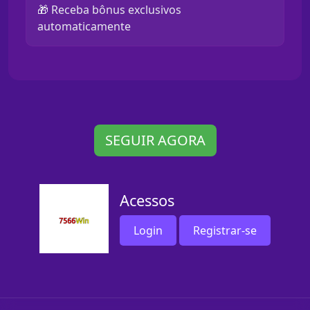
🎁 Receba bônus exclusivos
automaticamente
SEGUIR AGORA
Acessos
Login
Registrar-se