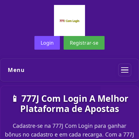
Login
Registrar-se
Menu
📱 777J Com Login A Melhor
Plataforma de Apostas
Cadastre-se na 777J Com Login para ganhar
bônus no cadastro e em cada recarga. Com a 777J