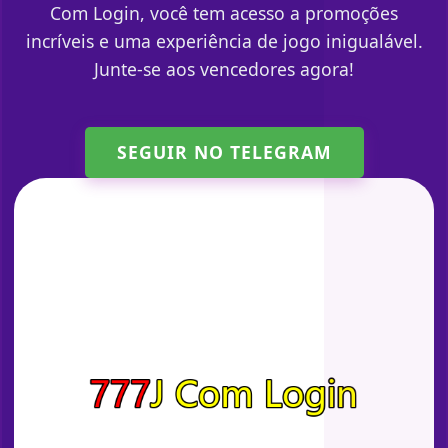
Com Login, você tem acesso a promoções
incríveis e uma experiência de jogo inigualável.
Junte-se aos vencedores agora!
SEGUIR NO TELEGRAM