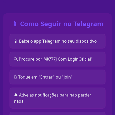
📱 Como Seguir no Telegram
📱 Baixe o app Telegram no seu dispositivo
🔍 Procure por "@777J Com LoginOficial"
👆 Toque em "Entrar" ou "Join"
🔔 Ative as notificações para não perder
nada