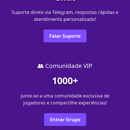
Suporte direto via Telegram, respostas rápidas e
atendimento personalizado!
Falar Suporte
👥 Comunidade VIP
1000+
Junte-se a uma comunidade exclusiva de
jogadores e compartilhe experiências!
Entrar Grupo