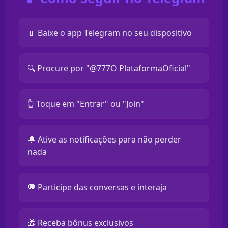
📱 Baixe o app Telegram no seu dispositivo
🔍 Procure por "@777O PlataformaOficial"
👆 Toque em "Entrar" ou "Join"
🔔 Ative as notificações para não perder
nada
💬 Participe das conversas e interaja
🎁 Receba bônus exclusivos