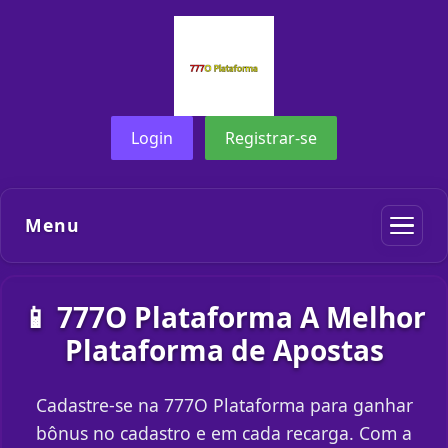
Login
Registrar-se
Menu
📱 777O Plataforma A Melhor
Plataforma de Apostas
Cadastre-se na 777O Plataforma para ganhar
bônus no cadastro e em cada recarga. Com a