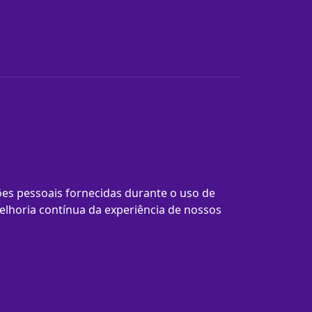
ões pessoais fornecidas durante o uso de
elhoria contínua da experiência de nossos