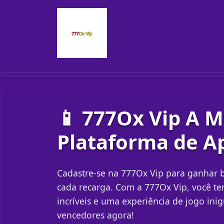
📱 777Ox Vip A M
Plataforma de A
Cadastre-se na 777Ox Vip para ganhar 
cada recarga. Com a 777Ox Vip, você t
incríveis e uma experiência de jogo inig
vencedores agora!