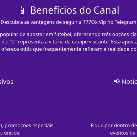
📱 Benefícios do Canal
Descubra as vantagens de seguir a 777Ox Vip no Telegram
 popular de apostar em futebol, oferecendo três opções clara
e o "2" representa a vitória da equipe visitante. Esta apos
 oferece odds que frequentemente refletem a realidade do
sivos
📢 Notí
m, promoções especiais
Fique por dentro d
s únicos!
eventos da