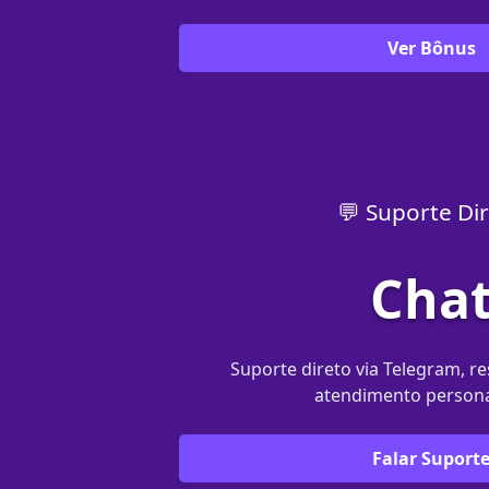
Ver Bônus
💬 Suporte Di
Cha
Suporte direto via Telegram, r
atendimento persona
Falar Suport