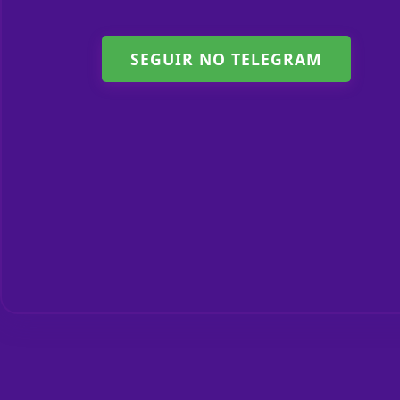
SEGUIR NO TELEGRAM