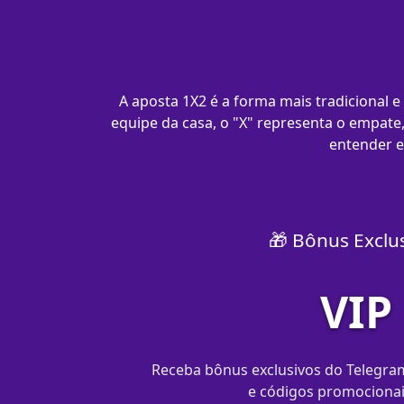
A aposta 1X2 é a forma mais tradicional e
equipe da casa, o "X" representa o empate, 
entender e
🎁 Bônus Exclu
VIP
Receba bônus exclusivos do Telegra
e códigos promocionai