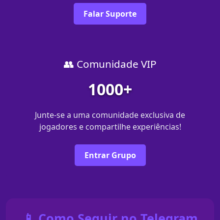
Falar Suporte
👥 Comunidade VIP
1000+
Junte-se a uma comunidade exclusiva de
jogadores e compartilhe experiências!
Entrar Grupo
📱 Como Seguir no Telegram