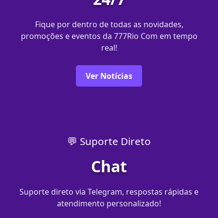
Fique por dentro de todas as novidades,
promoções e eventos da 777Rio Com em tempo
real!
Ver Notícias
💬 Suporte Direto
Chat
Suporte direto via Telegram, respostas rápidas e
atendimento personalizado!