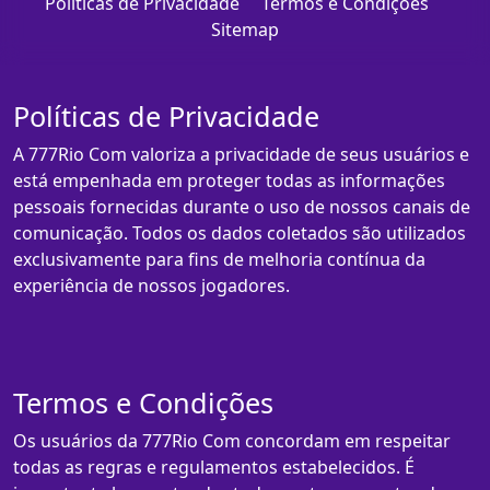
Políticas de Privacidade
Termos e Condições
Sitemap
Políticas de Privacidade
A 777Rio Com valoriza a privacidade de seus usuários e
está empenhada em proteger todas as informações
pessoais fornecidas durante o uso de nossos canais de
comunicação. Todos os dados coletados são utilizados
exclusivamente para fins de melhoria contínua da
experiência de nossos jogadores.
Termos e Condições
Os usuários da 777Rio Com concordam em respeitar
todas as regras e regulamentos estabelecidos. É