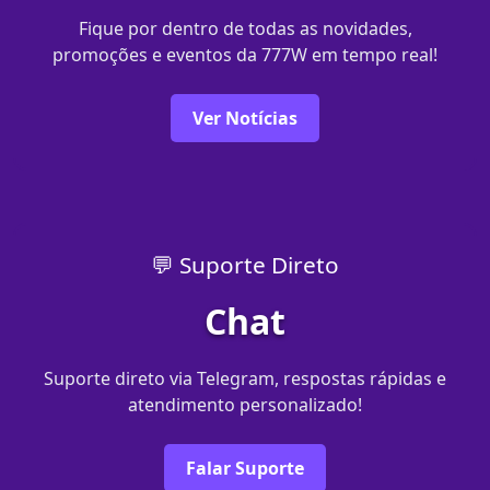
Fique por dentro de todas as novidades,
promoções e eventos da 777W em tempo real!
Ver Notícias
💬 Suporte Direto
Chat
Suporte direto via Telegram, respostas rápidas e
atendimento personalizado!
Falar Suporte