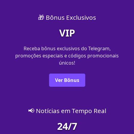
🎁 Bônus Exclusivos
VIP
Receba bônus exclusivos do Telegram,
promoções especiais e códigos promocionais
únicos!
Ver Bônus
📢 Notícias em Tempo Real
24/7