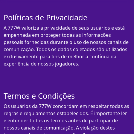
Políticas de Privacidade
A 777W valoriza a privacidade de seus usuários e está
empenhada em proteger todas as informações
pessoais fornecidas durante o uso de nossos canais de
comunicação. Todos os dados coletados são utilizados
exclusivamente para fins de melhoria contínua da
experiência de nossos jogadores.
Termos e Condições
Os usuários da 777W concordam em respeitar todas as
regras e regulamentos estabelecidos. É importante ler
e entender todos os termos antes de participar de
nossos canais de comunicação. A violação destes