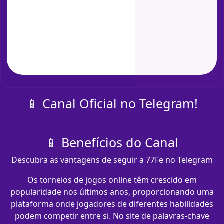
📱 Canal Oficial no Telegram!
📱 Benefícios do Canal
Descubra as vantagens de seguir a 77Fe no Telegram
Os torneios de jogos online têm crescido em
popularidade nos últimos anos, proporcionando uma
plataforma onde jogadores de diferentes habilidades
podem competir entre si. No site de palavras-chave