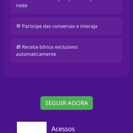
nada
💬 Participe das conversas e interaja
🎁 Receba bônus exclusivos
automaticamente
SEGUIR AGORA
Acessos