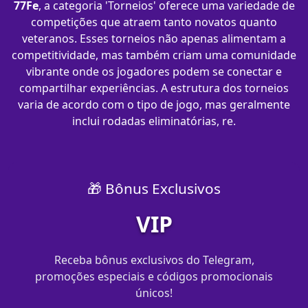
77Fe
, a categoria 'Torneios' oferece uma variedade de
competições que atraem tanto novatos quanto
veteranos. Esses torneios não apenas alimentam a
competitividade, mas também criam uma comunidade
vibrante onde os jogadores podem se conectar e
compartilhar experiências. A estrutura dos torneios
varia de acordo com o tipo de jogo, mas geralmente
inclui rodadas eliminatórias, re.
🎁 Bônus Exclusivos
VIP
Receba bônus exclusivos do Telegram,
promoções especiais e códigos promocionais
únicos!