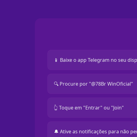
📱 Baixe o app Telegram no seu disp
🔍 Procure por "@78Br WinOficial"
👆 Toque em "Entrar" ou "Join"
🔔 Ative as notificações para não p