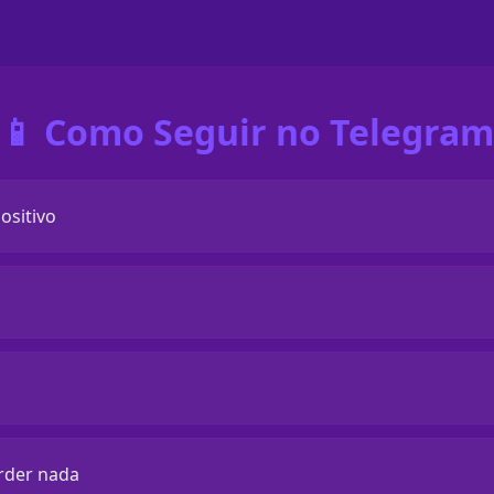
📱 Como Seguir no Telegram
ositivo
erder nada