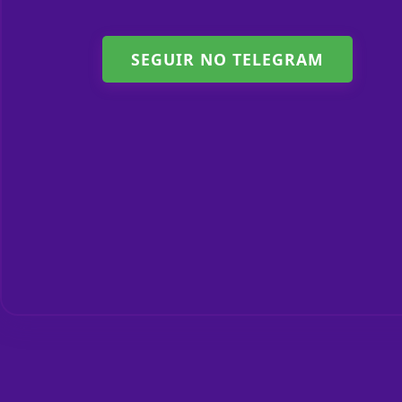
SEGUIR NO TELEGRAM