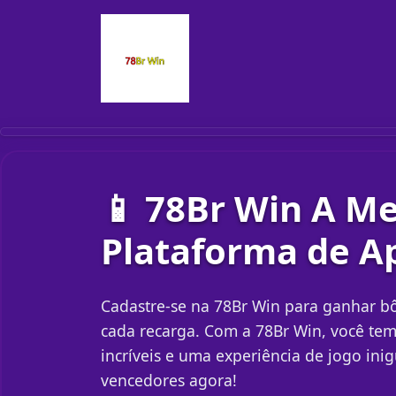
📱 78Br Win A M
Plataforma de A
Cadastre-se na 78Br Win para ganhar b
cada recarga. Com a 78Br Win, você te
incríveis e uma experiência de jogo inig
vencedores agora!