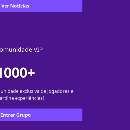
Ver Notícias
Comunidade VIP
1000+
unidade exclusiva de jogadores e
rtilhe experiências!
Entrar Grupo