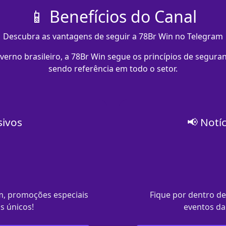
📱 Benefícios do Canal
Descubra as vantagens de seguir a 78Br Win no Telegram
erno brasileiro, a 78Br Win segue os princípios de segurança
sendo referência em todo o setor.
sivos
📢 Notí
m, promoções especiais
Fique por dentro d
s únicos!
eventos da