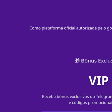
Como plataforma oficial autorizada pelo gov
🎁 Bônus Exclu
VIP
Receba bônus exclusivos do Telegra
e códigos promocionai