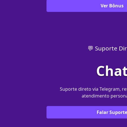
Ver Bônus
💬 Suporte Di
Cha
Suporte direto via Telegram, r
atendimento persona
Falar Suport