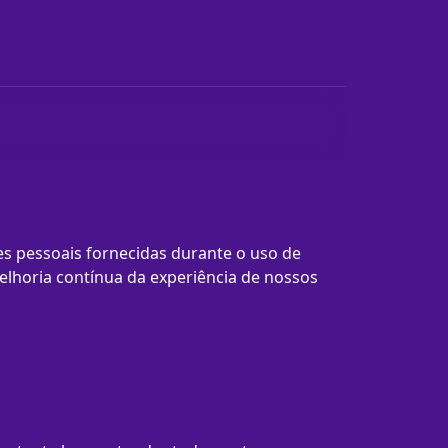
es pessoais fornecidas durante o uso de
elhoria contínua da experiência de nossos