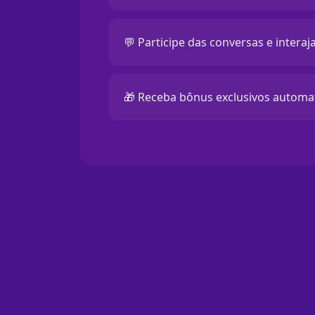
💬 Participe das conversas e interaj
🎁 Receba bônus exclusivos autom