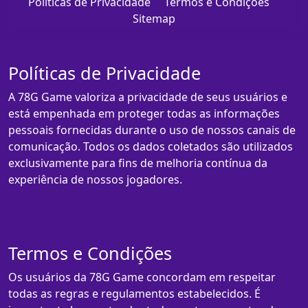
Políticas de Privacidade
Termos e Condições
Sitemap
Políticas de Privacidade
A 78G Game valoriza a privacidade de seus usuários e
está empenhada em proteger todas as informações
pessoais fornecidas durante o uso de nossos canais de
comunicação. Todos os dados coletados são utilizados
exclusivamente para fins de melhoria contínua da
experiência de nossos jogadores.
Termos e Condições
Os usuários da 78G Game concordam em respeitar
todas as regras e regulamentos estabelecidos. É