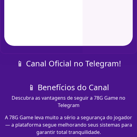
📱 Canal Oficial no Telegram!
📱 Benefícios do Canal
Descubra as vantagens de seguir a 78G Game no
Telegram
A 78G Game leva muito a sério a segurança do jogador
— a plataforma segue melhorando seus sistemas para
garantir total tranquilidade.