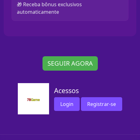
🎁 Receba bônus exclusivos
automaticamente
SEGUIR AGORA
Acessos
Login
Registrar-se