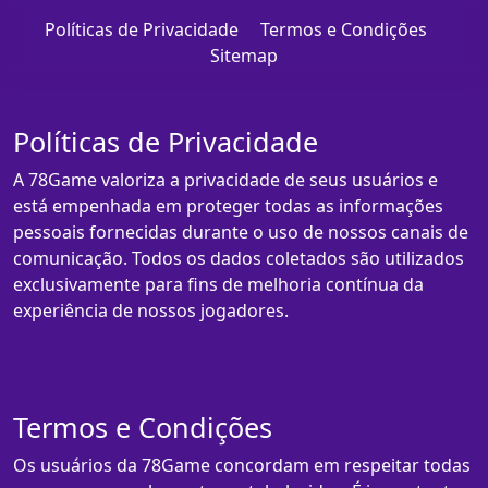
Políticas de Privacidade
Termos e Condições
Sitemap
Políticas de Privacidade
A 78Game valoriza a privacidade de seus usuários e
está empenhada em proteger todas as informações
pessoais fornecidas durante o uso de nossos canais de
comunicação. Todos os dados coletados são utilizados
exclusivamente para fins de melhoria contínua da
experiência de nossos jogadores.
Termos e Condições
Os usuários da 78Game concordam em respeitar todas