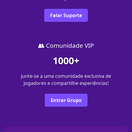
Falar Suporte
👥 Comunidade VIP
1000+
Junte-se a uma comunidade exclusiva de
jogadores e compartilhe experiências!
Entrar Grupo