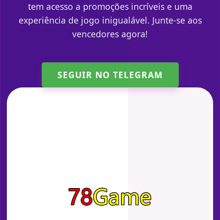
tem acesso a promoções incríveis e uma
experiência de jogo inigualável. Junte-se aos
vencedores agora!
SEGUIR NO TELEGRAM