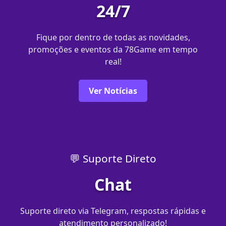
24/7
Fique por dentro de todas as novidades,
promoções e eventos da 78Game em tempo
real!
Ver Notícias
💬 Suporte Direto
Chat
Suporte direto via Telegram, respostas rápidas e
atendimento personalizado!