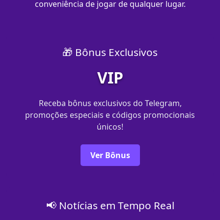
conveniência de jogar de qualquer lugar.
🎁 Bônus Exclusivos
VIP
Receba bônus exclusivos do Telegram,
promoções especiais e códigos promocionais
únicos!
Ver Bônus
📢 Notícias em Tempo Real