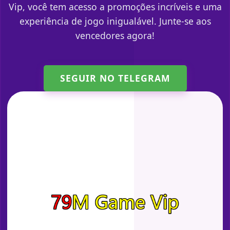
Vip, você tem acesso a promoções incríveis e uma
experiência de jogo inigualável. Junte-se aos
vencedores agora!
SEGUIR NO TELEGRAM