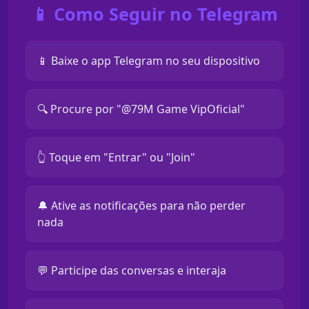
📱 Como Seguir no Telegram
📱 Baixe o app Telegram no seu dispositivo
🔍 Procure por "@79M Game VipOficial"
👆 Toque em "Entrar" ou "Join"
🔔 Ative as notificações para não perder
nada
💬 Participe das conversas e interaja