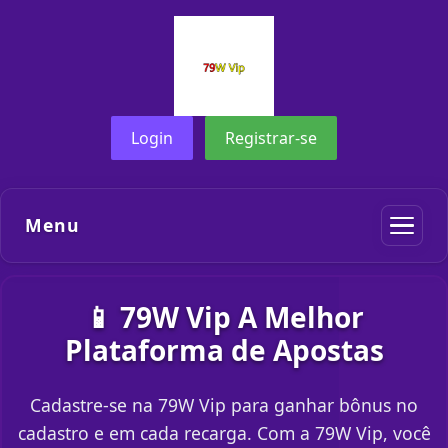
Login
Registrar-se
Menu
📱 79W Vip A Melhor
Plataforma de Apostas
Cadastre-se na 79W Vip para ganhar bônus no
cadastro e em cada recarga. Com a 79W Vip, você