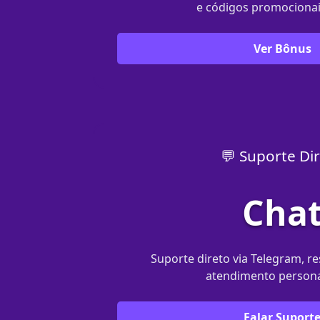
e códigos promocionai
Ver Bônus
💬 Suporte Di
Cha
Suporte direto via Telegram, r
atendimento persona
Falar Suport