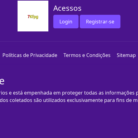
Acessos
Login
Registrar-se
Políticas de Privacidade
Termos e Condições
Sitemap
de
ários e está empenhada em proteger todas as informações 
os coletados são utilizados exclusivamente para fins de m