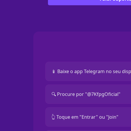
📱 Baixe o app Telegram no seu disp
🔍 Procure por "@7KfpgOficial"
👆 Toque em "Entrar" ou "Join"