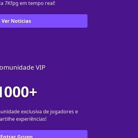
da 7Kfpg em tempo real!
Ver Notícias
Comunidade VIP
1000+
unidade exclusiva de jogadores e
rtilhe experiências!
Entrar Grupo