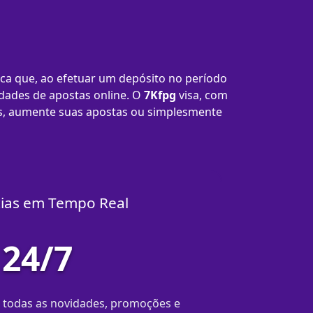
fica que, ao efetuar um depósito no período
dades de apostas online. O
7Kfpg
visa, com
os, aumente suas apostas ou simplesmente
cias em Tempo Real
24/7
e todas as novidades, promoções e