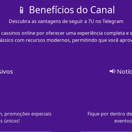
📱 Benefícios do Canal
Descubra as vantagens de seguir a 7U no Telegram
 cassinos online por oferecer uma experiência completa e s
lássico com recursos modernos, permitindo que você apro
sivos
📢 Notí
m, promoções especiais
Fique por dentro d
s únicos!
eventos