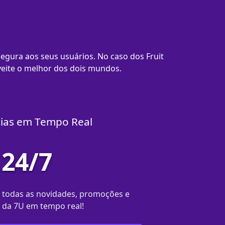
egura aos seus usuários. No caso dos Fruit
veite o melhor dos dois mundos.
cias em Tempo Real
24/7
e todas as novidades, promoções e
 da 7U em tempo real!