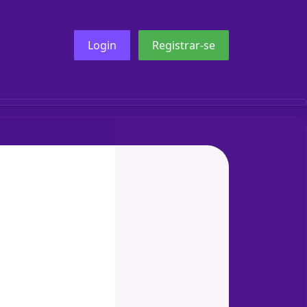
Login
Registrar-se