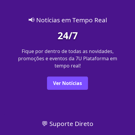
📢 Notícias em Tempo Real
24/7
Fique por dentro de todas as novidades,
promoções e eventos da 7U Plataforma em
tempo real!
Ver Notícias
💬 Suporte Direto