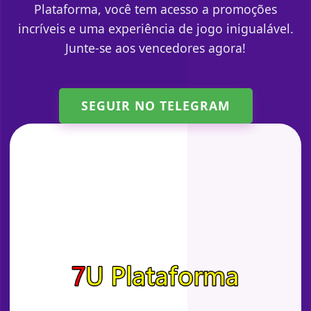
Plataforma, você tem acesso a promoções
incríveis e uma experiência de jogo inigualável.
Junte-se aos vencedores agora!
SEGUIR NO TELEGRAM