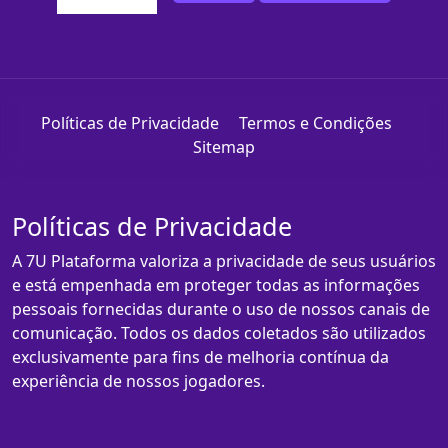
Políticas de Privacidade
Termos e Condições
Sitemap
Políticas de Privacidade
A 7U Plataforma valoriza a privacidade de seus usuários
e está empenhada em proteger todas as informações
pessoais fornecidas durante o uso de nossos canais de
comunicação. Todos os dados coletados são utilizados
exclusivamente para fins de melhoria contínua da
experiência de nossos jogadores.