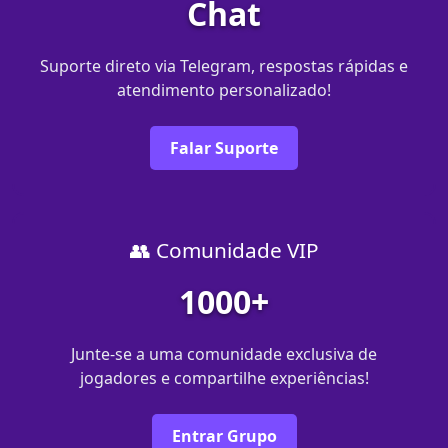
Chat
Suporte direto via Telegram, respostas rápidas e
atendimento personalizado!
Falar Suporte
👥 Comunidade VIP
1000+
Junte-se a uma comunidade exclusiva de
jogadores e compartilhe experiências!
Entrar Grupo