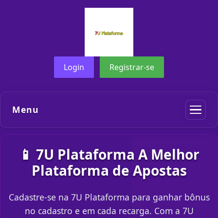
Login
Registrar-se
Menu
📱 7U Plataforma A Melhor
Plataforma de Apostas
Cadastre-se na 7U Plataforma para ganhar bônus
no cadastro e em cada recarga. Com a 7U